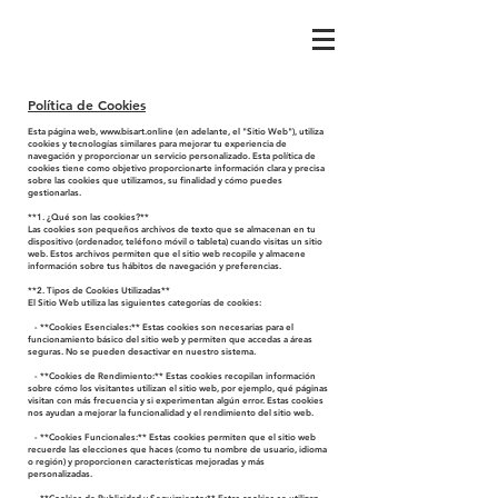
Política de Cookies
Esta página web,
www.bisart.online
(en adelante, el "Sitio Web"), utiliza
cookies y tecnologías similares para mejorar tu experiencia de
navegación y proporcionar un servicio personalizado. Esta política de
cookies tiene como objetivo proporcionarte información clara y precisa
sobre las cookies que utilizamos, su finalidad y cómo puedes
gestionarlas.
**1. ¿Qué son las cookies?**
Las cookies son pequeños archivos de texto que se almacenan en tu
dispositivo (ordenador, teléfono móvil o tableta) cuando visitas un sitio
web. Estos archivos permiten que el sitio web recopile y almacene
información sobre tus hábitos de navegación y preferencias.
**2. Tipos de Cookies Utilizadas**
El Sitio Web utiliza las siguientes categorías de cookies:
- **Cookies Esenciales:** Estas cookies son necesarias para el
funcionamiento básico del sitio web y permiten que accedas a áreas
seguras. No se pueden desactivar en nuestro sistema.
- **Cookies de Rendimiento:** Estas cookies recopilan información
sobre cómo los visitantes utilizan el sitio web, por ejemplo, qué páginas
visitan con más frecuencia y si experimentan algún error. Estas cookies
nos ayudan a mejorar la funcionalidad y el rendimiento del sitio web.
- **Cookies Funcionales:** Estas cookies permiten que el sitio web
recuerde las elecciones que haces (como tu nombre de usuario, idioma
o región) y proporcionen características mejoradas y más
personalizadas.