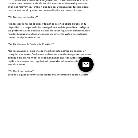
- **Cookies de Publicidad y Seguimiento:** Estas cookies se utilizan
para rastrear la navegación de los visitantes en el sitio web y mostrar
anuncios relevantes. También pueden ser utilizadas por terceros para
mostrar contenido y anuncios personalizados en otros sitios web.
**3. Gestión de Cookies**
Puedes gestionar las cookies y tomar decisiones sobre su uso en tu
dispositivo. La mayoría de los navegadores web te permiten configurar
tus preferencias de cookies a través de la configuración del navegador.
Puedes bloquear o eliminar cookies de este sitio web o de cualquier
otro en cualquier momento.
**4. Cambios en la Política de Cookies**
Nos reservamos el derecho de modificar esta política de cookies en
cualquier momento. Cualquier cambio será efectivo tan pronto como se
publique en el Sitio Web. Te recomendamos que consultes esta
política de cookies con regularidad para estar informado sobre las
actualizaciones.
**5. Más Información**
Si tienes alguna pregunta o necesitas más información sobre nuestra
política de cookies, no dudes en ponerte en contacto con nosotros a
través de la información de contacto proporcionada en la sección de
contacto de nuestro sitio web.
Al continuar navegando en
www.bisart.online
, estás aceptando el uso
de cookies de acuerdo con esta política.
AVISO DE COOKIES
POLITICA DE PRIVACITAT